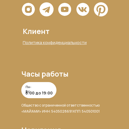
Клиент
Политика конфиденциальности
Часы работы
Пн-
Вс
8:00 до 19:00
Общество с ограниченной ответственностью
«МАЙАМИ» ИНН: 5405028691 КПП: 540501001