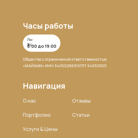
Часы работы
Пн-
Вс
8:00 до 19:00
Общество с ограниченной ответственностью
«МАЙАМИ» ИНН: 5405028691 КПП: 540501001
Навигация
О нас
Отзывы
Портфолио
Статьи
Услуги & Цены