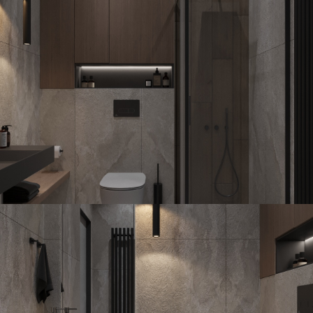
Узнайте стоимось
дизайн интерьера
в 3 вариантах
бюджета
Мы детально обсудим все ваши
пожелания и рассчитаем
примерный бюджет
Узнать стоимость